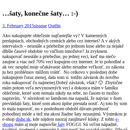
…šaty, konečne šaty… :-)
3. February 2015
sissque
Outfits
Ako nakupujete oblečenie najčastejšie vy? V kamenných
predajniach, obchodných centrách alebo cez internet? A v akých
intervaloch – neustále a priebežne po jednom kuse alebo za nejaké
dlhšie časové obdobie vo väčšom množstve? Ja zvyknem
nakupovať neustále a priebežne, po jednej veci, keď ma niečo
zaujme a viac než 70% vecí kupujem cez internet. Je to pohodlné a
ak vec nesplní moje očakávanie alebo nesadne veľkosť, zo zákona
ju bez problémov môžem vrátiť. No celkovo v poslednej dobe
nakupujem čoraz menej, dala som si totižto záväzok do nového
roka nakupovať čo najmenej.
Dobrý záväzok, však? 🙂 Zbytočne
mám potom veľa nevynosených vecí a dokonca mám v šatníku
oblečenie, ktoré som nemala nikdy na sebe, no časom to možno
napravím. V súvislosti so šatníkom ma napadá, že najviac v ňom
prevládajú šaty, ktoré som akosi úplne prestala nosiť. Aj toto by som
to mala napraviť, no v poslednom období dávam prednosť
pohodlnej móde a tiež ma akosi žiadne šaty nezaujmú. Výnimkou je
e-shop
dishe.sk
, kde nájdem naozaj zaujímavé kúsky. Z tohto
e-
shopu
mám aj moje najnovšie
šaty
FOGGI. Sú veľmi nápadité,
kvalitné, moderné a nemusím k nim nosiť len vysoké opätky, čiže sú