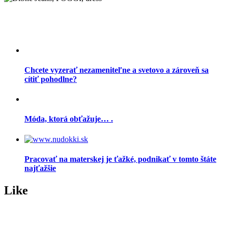
Chcete vyzerať nezameniteľne a svetovo a zároveň sa
cítiť pohodlne?
Móda, ktorá obťažuje… .
Pracovať na materskej je ťažké, podnikať v tomto štáte
najťažšie
Like