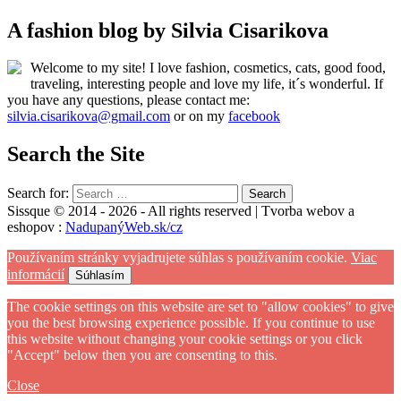
A fashion blog by Silvia Cisarikova
Welcome to my site! I love fashion, cosmetics, cats, good food,
traveling, interesting people and love my life, it´s wonderful. If
you have any questions, please contact me:
silvia.cisarikova@gmail.com
or on my
facebook
Search the Site
Search for:
Sissque © 2014 - 2026 - All rights reserved | Tvorba webov a
eshopov :
NadupanýWeb.sk/cz
Používaním stránky vyjadrujete súhlas s používaním cookie.
Viac
informácií
Súhlasím
The cookie settings on this website are set to "allow cookies" to give
you the best browsing experience possible. If you continue to use
this website without changing your cookie settings or you click
"Accept" below then you are consenting to this.
Close