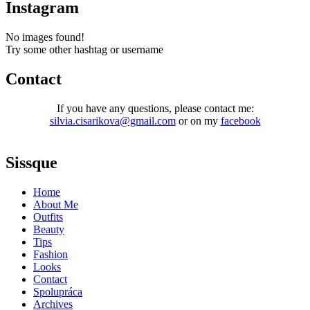
Instagram
No images found!
Try some other hashtag or username
Contact
If you have any questions, please contact me:
silvia.cisarikova@gmail.com
or on my
facebook
Sissque
Home
About Me
Outfits
Beauty
Tips
Fashion
Looks
Contact
Spolupráca
Archives