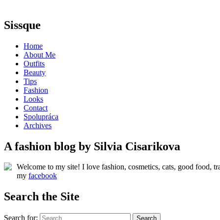
Sissque
Home
About Me
Outfits
Beauty
Tips
Fashion
Looks
Contact
Spolupráca
Archives
A fashion blog by Silvia Cisarikova
Welcome to my site! I love fashion, cosmetics, cats, good food, tr
my
facebook
Search the Site
Search for: