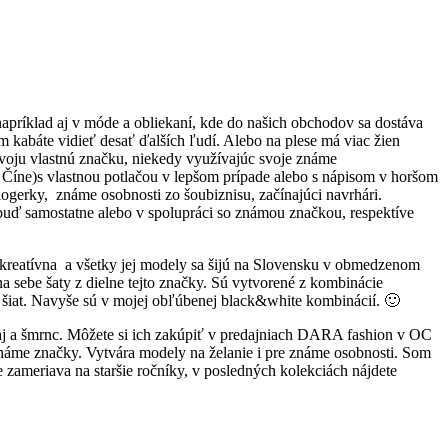
apríklad aj v móde a obliekaní, kde do našich obchodov sa dostáva
kabáte vidieť desať ďalších ľudí. Alebo na plese má viac žien
svoju vlastnú značku, niekedy využívajúc svoje známe
v Číne)s vlastnou potlačou v lepšom prípade alebo s nápisom v horšom
logerky, známe osobnosti zo šoubiznisu, začínajúci navrhári.
iu buď samostatne alebo v spolupráci so známou značkou, respektíve
e kreatívna a všetky jej modely sa šijú na Slovensku v obmedzenom
a sebe šaty z dielne tejto značky. Sú vytvorené z kombinácie
n šiat. Navyše sú v mojej obľúbenej black&white kombinácií. 🙂
aj a šmrnc. Môžete si ich zakúpiť v predajniach DARA fashion v OC
známe značky. Vytvára modely na želanie i pre známe osobnosti. Som
e zameriava na staršie ročníky, v posledných kolekciách nájdete