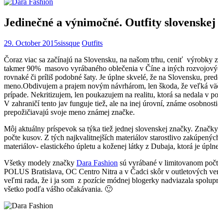
Jedinečné a výnimočné. Outfity slovenskej
29. October 2015
sissque
Outfits
Čoraz viac sa začínajú na Slovensku, na našom trhu, ceniť výrobky z
takmer 90% masovo vyrábaného oblečenia v Číne a iných rozvojových 
rovnaké či príliš podobné šaty. Je úplne skvelé, že na Slovensku, p
meno.
Obdivujem a prajem novým návrhárom, len škoda, že veľká väčši
prípade. Nekritizujem, len poukazujem na realitu, ktorá sa nedala v 
V zahraničí tento jav funguje tiež, ale na inej úrovní, známe osobnos
prepožičiavajú svoje meno známej značke.
Môj aktuálny príspevok sa týka tiež jednej slovenskej značky. Značk
počte kusov. Z tých najkvalitnejších materiálov starostlivo zakúpen
materiálov- elastického úpletu a koženej látky z Dubaja, ktorá je ú
Všetky modely značky
Dara Fashion
sú vyrábané v limitovanom počt
POLUS Bratislava, OC Centro Nitra a v Čadci skôr v outletových ver
veľmi rada, že i ja som z pozície módnej blogerky nadviazala spoluprá
všetko podľa vášho očakávania. 🙂