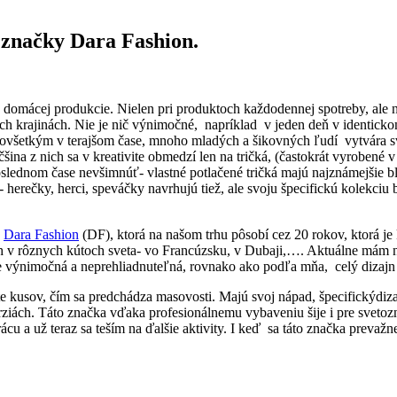
 značky Dara Fashion.
 domácej produkcie. Nielen pri produktoch každodennej spotreby, ale n
krajinách. Nie je nič výnimočné, napríklad v jeden deň v identickom 
redovšetkým v terajšom čase, mnoho mladých a šikovných ľudí vytvára 
na z nich sa v kreativite obmedzí len na tričká, (častokrát vyrobené 
poslednom čase nevšimnúť- vlastné potlačené tričká majú najznámejšie b
ti- herečky, herci, speváčky navrhujú tiež, ale svoju špecifickú kolekc
y
Dara Fashion
(DF), ktorá na našom trhu pôsobí cez 20 rokov, ktorá j
ých v rôznych kútoch sveta- vo Francúzsku, v Dubaji,…. Aktuálne mám n
plne výnimočná a neprehliadnuteľná, rovnako ako podľa mňa, celý dizaj
e kusov, čím sa predchádza masovosti. Majú svoj nápad, špecifickýdiz
ziách. Táto značka vďaka profesionálnemu vybaveniu šije i pre sveto
cu a už teraz sa teším na ďalšie aktivity. I keď sa táto značka prevažn