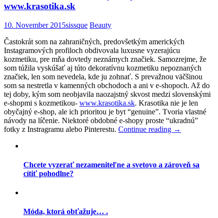
www.krasotika.sk
10. November 2015
sissque
Beauty
Častokrát som na zahraničných, predovšetkým amerických
Instagramových profiloch obdivovala luxusne vyzerajúcu
kozmetiku, pre mňa dovtedy neznámych značiek. Samozrejme, že
som túžila vyskúšať aj túto dekoratívnu kozmetiku nepoznaných
značiek, len som nevedela, kde ju zohnať. S prevažnou väčšinou
som sa nestretla v kamenných obchodoch a ani v e-shopoch. Až do
tej doby, kým som neobjavila naozajstný skvost medzi slovenskými
e-shopmi s kozmetikou-
www.krasotika.sk
. Krasotika nie je len
obyčajný e-shop, ale ich prioritou je byt “genuine”. Tvoria vlastné
návody na líčenie. Niektoré obdobné e-shopy proste “ukradnú”
fotky z Instragramu alebo Pinterestu.
Continue reading
→
Chcete vyzerať nezameniteľne a svetovo a zároveň sa
cítiť pohodlne?
Móda, ktorá obťažuje… .