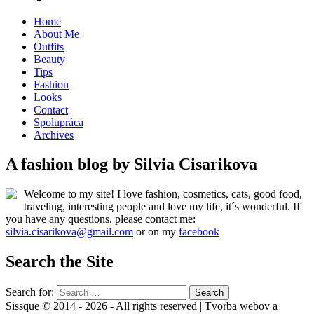
Home
About Me
Outfits
Beauty
Tips
Fashion
Looks
Contact
Spolupráca
Archives
A fashion blog by Silvia Cisarikova
Welcome to my site! I love fashion, cosmetics, cats, good food,
traveling, interesting people and love my life, it´s wonderful. If
you have any questions, please contact me:
silvia.cisarikova@gmail.com
or on my
facebook
Search the Site
Search for:
Sissque © 2014 - 2026 - All rights reserved | Tvorba webov a