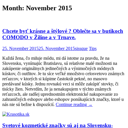
Month:
November 2015
Chcete byť krásne a štýlové ? Oblečte sa v butikoch
COMODO v Žiline a v Trnave.
25. November 2015
25. November 2015
sissque
Tips
Každá žena, čo miluje módu, mi dá istotne za pravdu, že na
Slovensku, vynímajúc Bratislavu, sú relatívne malé možnosti na
zakúpenie originálnych jedinečných a výnimočných módnych
kúskov, či outfitov. Je tu síce veľké množstvo celosvetovo známych
reťazcov, v ktorých si kúpime častokrát pekné, no masovo
predávané kúsky. Jednu rovnakú veci si môže zakúpiť stovky, či
tisícky žien. Netvrdím, že ja nenakupujem v týchto známych
reťazcoch, ale radšej uprednostním elektronické nakupovanie zo
zahraničných eshopov alebo eshopov ponúkajúcich značky, ktoré u
nás nie sú bežne k dispozícií.
Continue reading
→
Svetové kozmetické značky sú aj na Slovensku-